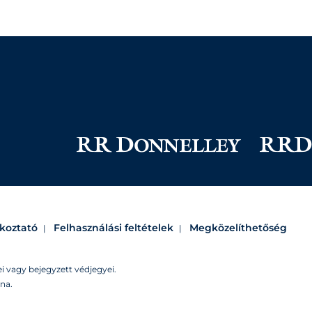
ékoztató
Felhasználási feltételek
Megközelíthetőség
i vagy bejegyzett védjegyei.
na.