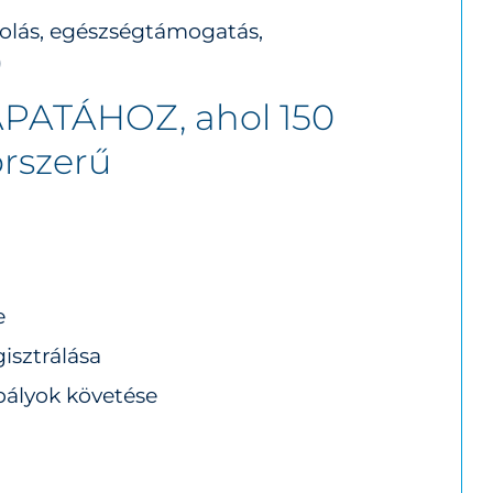
tolás, egészségtámogatás,
)
APATÁHOZ,
ahol 150
orszerű
e
isztrálása
abályok követése