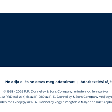
Ne adja el és ne ossza meg adataimat
Adatkezelési táj
© 1998 - 2026 R.R. Donnelley & Sons Company, minden jog fenntartva.
 RRD (stilizált) és az IRIDIO az R. R. Donnelley & Sons Company védjegye
nden más védjegy az R. R. Donnelley vagy a megfelelő tulajdonosok tulajdo