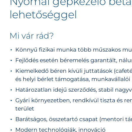
Nyomai gépkezelő beta
lehetőséggel
Mi vár rád?
Könnyű fizikai munka több műszakos m
Fejlődés esetén béremelés garantált, nálu
Kiemelkedő béren kívüli juttatások (cafet
és helyi bérlet támogatása, munkavállaló
Határozatlan idejű szerződés, stabil nagyvá
Gyári környezetben, rendkívül tiszta és r
terület
Barátságos, összetartó csapat (mentori t
Modern technológiák, innováció