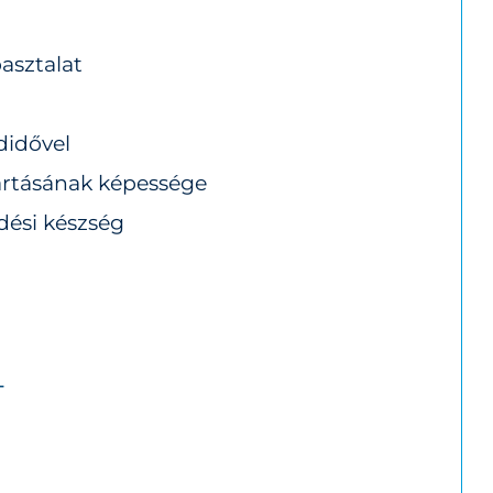
asztalat
didővel
artásának képessége
dési készség
L