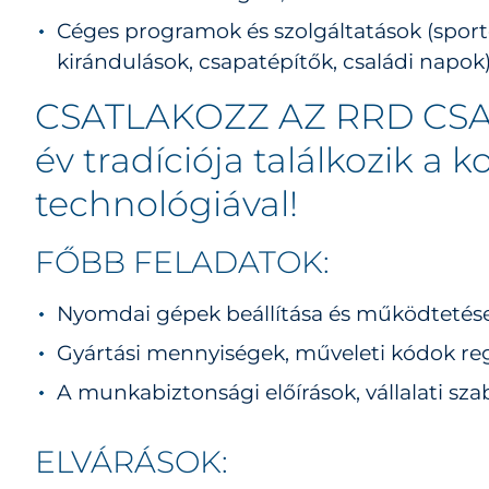
Céges programok és szolgáltatások (spor
kirándulások, csapatépítők, családi napok
CSATLAKOZZ AZ RRD CS
év tradíciója találkozik a k
technológiával
!
FŐBB FELADATOK:
Nyomdai gépek beállítása és működtetés
Gyártási mennyiségek, műveleti kódok reg
A munkabiztonsági előírások, vállalati sz
ELVÁRÁSOK: