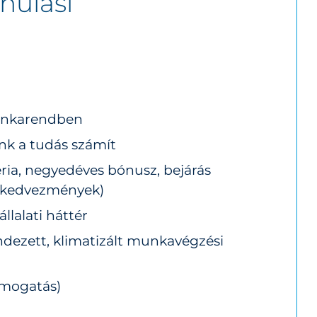
nulási
unkarendben
nk a tudás számít
éria, negyedéves bónusz, bejárás
i kedvezmények)
llalati háttér
endezett, klimatizált munkavégzési
ámogatás)