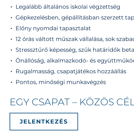
Legalább általános iskolai végzettség
Gépkezelésben, gépállításban szerzett tap
Előny nyomdai tapasztalat
12 órás váltott műszak vállalása, sok szaba
Stressztűrő képesség, szűk határidők bet
Önállóság, alkalmazkodó- és együttműkö
Rugalmasság, csapatjátékos hozzáállás
Pontos, minőségi munkavégzés
EGY CSAPAT – KÖZÖS CÉ
JELENTKEZÉS